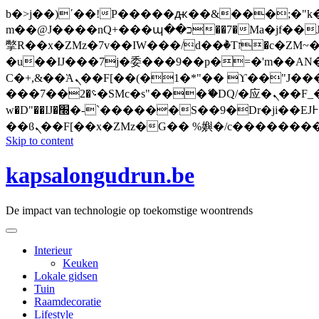
b�>j��)΄��!P�����ԫ��&���;�"k��B�޶�}��������p�SVT�(w��ę��!j�����
m��@J����nQ+���պ��כ��7�Ma�jf��J��ͱ4j���Ѳ�
撆R��x�ZMz�7v��IW���/d��ٞ�Тז�c�ZM~�ji�� ߒ��sQz�����Ԡ��DW��3�De�n"��M�+/��������B��:�-
�u��IJ���7j�委���9��p�=�'m��AN�ޭ�=
Ϲ�+,&��Ὰܢ��F[��(�1�*"�� ϒ��"J����ԧ�����<�;�b"�� ���"j�����ܢ��F[��x� ,�!q�� қ�*]/
���؝�2��7�SMc�s"���ޭ�DQ/�应�ܢ��F_��!� :�s"�� ����7`��������F��+�SVT�n"��IJ����nQ/�应����B ��4�
w�D"��IJ�׭�-`������S��9�Dr�ji��EJ߅��gJ�应��矁[��x�ZM~�n"��IB؃��!'����Тѕ��+��(m��IK�ʭ�/|
Skip to content
kapsalongudrun.be
De impact van technologie op toekomstige woontrends
Interieur
Keuken
Lokale gidsen
Tuin
Raamdecoratie
Lifestyle