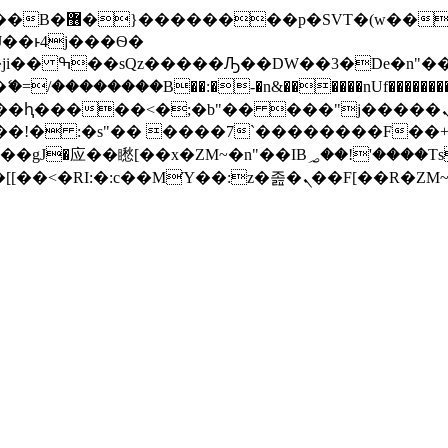
� ��x�;�-
/��������B��:�-�n&������nUf���������
��ϐܢ��F[��x�ZMz�G�� %嬩�/c��������[[��<�RI:�:c��MΎ��:z�졾�ܢ