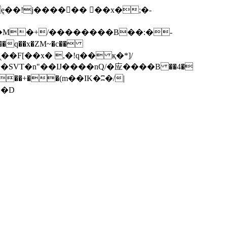
q��x�ZM~�
c��
��F[��R�ZM~�D