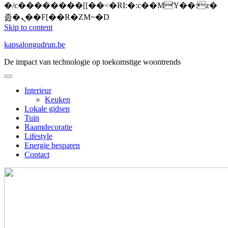
�/c��������[[��<�RI:�:c��MΎ��:z�
졾�ܢ��F[��R�ZM~�D
Skip to content
kapsalongudrun.be
De impact van technologie op toekomstige woontrends
Interieur
Keuken
Lokale gidsen
Tuin
Raamdecoratie
Lifestyle
Energie besparen
Contact