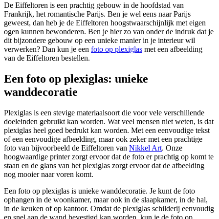
De Eiffeltoren is een prachtig gebouw in de hoofdstad van
Frankrijk, het romantische Parijs. Ben je wel eens naar Parijs
geweest, dan heb je de Eiffeltoren hoogstwaarschijnlijk met eigen
ogen kunnen bewonderen. Ben je hier zo van onder de indruk dat je
dit bijzondere gebouw op een unieke manier in je interieur wil
verwerken? Dan kun je een
foto op plexiglas
met een afbeelding
van de Eiffeltoren bestellen.
Een foto op plexiglas: unieke
wanddecoratie
Plexiglas is een stevige materiaalsoort die voor vele verschillende
doeleinden gebruikt kan worden. Wat veel mensen niet weten, is dat
plexiglas heel goed bedrukt kan worden. Met een eenvoudige tekst
of een eenvoudige afbeelding, maar ook zeker met een prachtige
foto van bijvoorbeeld de Eiffeltoren van
Nikkel Art
. Onze
hoogwaardige printer zorgt ervoor dat de foto er prachtig op komt te
staan en de glans van het plexiglas zorgt ervoor dat de afbeelding
nog mooier naar voren komt.
Een foto op plexiglas is unieke wanddecoratie. Je kunt de foto
ophangen in de woonkamer, maar ook in de slaapkamer, in de hal,
in de keuken of op kantoor. Omdat de plexiglas schilderij eenvoudig
en snel aan de wand bevestigd kan worden, kun je de foto op