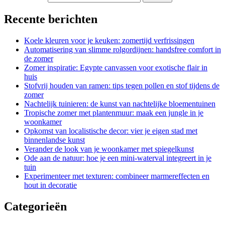
Recente berichten
Koele kleuren voor je keuken: zomertijd verfrissingen
Automatisering van slimme rolgordijnen: handsfree comfort in
de zomer
Zomer inspiratie: Egypte canvassen voor exotische flair in
huis
Stofvrij houden van ramen: tips tegen pollen en stof tijdens de
zomer
Nachtelijk tuinieren: de kunst van nachtelijke bloementuinen
Tropische zomer met plantenmuur: maak een jungle in je
woonkamer
Opkomst van localistische decor: vier je eigen stad met
binnenlandse kunst
Verander de look van je woonkamer met spiegelkunst
Ode aan de natuur: hoe je een mini-waterval integreert in je
tuin
Experimenteer met texturen: combineer marmereffecten en
hout in decoratie
Categorieën