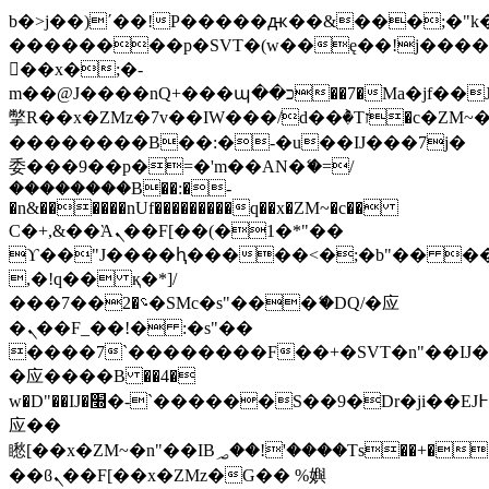
b�>j��)΄��!P�����ԫ��&���;�"k��B
��������p�SVT�(w��ę��!j���
��x�;�-
m��@J����nQ+���պ��כ��7�Ma�jf��J��ͱ4j���Ѳ�
撆R��x�ZMz�7v��IW���/d��ٞ�Тז�c�ZM~�ji�� ߒ��sQz�����Ԡ��DW��3�De�n"��M�+/
��������B��:�-�u��IJ���7j�
委���9��p�=�'m��AN�ޭ�=/
��������B��:�-
�n&������nUf���������q��x�ZM~�
c��
Ϲ�+,&��Ὰܢ��F[��(�1�*"��
ϒ��"J����ԧ�����<�;�b"�� ���"j��
,�!q�� қ�*]/
���؝�2��7�SMc�s"���ޭ�DQ/�应
�ܢ��F_��!� :�s"��
����7`��������F��+�SVT�n"��IJ�
�应����B ��4�
w�D"��IJ�׭�-`������S��9�Dr�ji��EJ߅��gJ�
应��
矁[��x�ZM~�n"��IB؃��!'����Тѕ��+��(m��IK�ʭ�/|
��ϐܢ��F[��x�ZMz�G�� %嬩