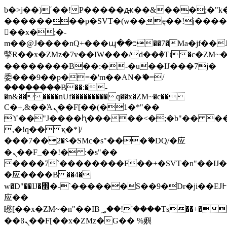
b�>j��)΄��!P�����ԫ��&���;�"k��B
��������p�SVT�(w��ę��!j���
��x�;�-
m��@J����nQ+���պ��כ��7�Ma�jf��J��ͱ4j���Ѳ�
撆R��x�ZMz�7v��IW���/d��ٞ�Тז�c�ZM~�ji�� ߒ��sQz�����Ԡ��DW��3�De�n"��M�+/
��������B��:�-�u��IJ���7j�
委���9��p�=�'m��AN�ޭ�=/
��������B��:�-
�n&������nUf���������q��x�ZM~�
c��
Ϲ�+,&��Ὰܢ��F[��(�1�*"��
ϒ��"J����ԧ�����<�;�b"�� ���"j��
,�!q�� қ�*]/
���؝�2��7�SMc�s"���ޭ�DQ/�应
�ܢ��F_��!� :�s"��
����7`��������F��+�SVT�n"��IJ�
�应����B ��4�
w�D"��IJ�׭�-`������S��9�Dr�ji��EJ߅��gJ�
应��
矁[��x�ZM~�n"��IB؃��!'����Тѕ��+��(m��IK�ʭ�/|
��ϐܢ��F[��x�ZMz�G�� %嬩