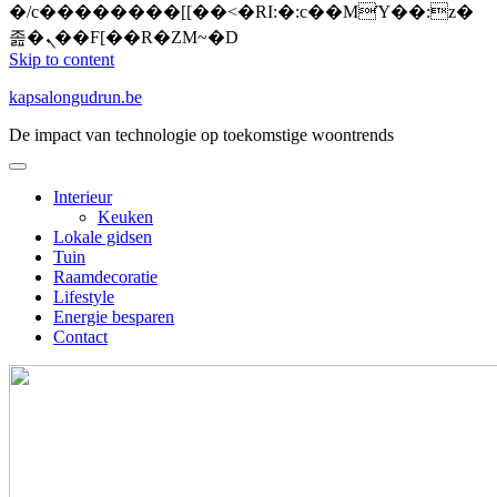
�/c��������[[��<�RI:�:c��MΎ��:z�
졾�ܢ��F[��R�ZM~�D
Skip to content
kapsalongudrun.be
De impact van technologie op toekomstige woontrends
Interieur
Keuken
Lokale gidsen
Tuin
Raamdecoratie
Lifestyle
Energie besparen
Contact